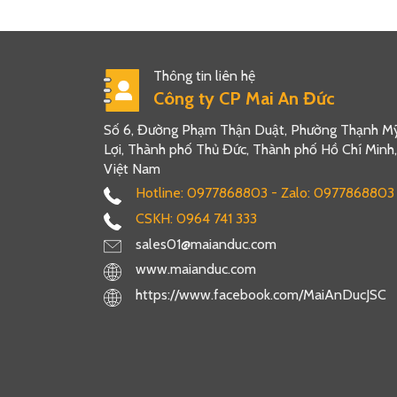
Thông tin liên hệ
Công ty CP Mai An Đức
Số 6, Đường Phạm Thận Duật, Phường Thạnh M
Lợi, Thành phố Thủ Đức, Thành phố Hồ Chí Minh,
Việt Nam
Hotline: 0977868803 - Zalo: 0977868803
CSKH: 0964 741 333
sales01@maianduc.com
www.maianduc.com
https://www.facebook.com/MaiAnDucJSC