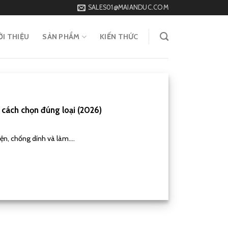
SALES01@MAIANDUC.COM
ỚI THIỆU
SẢN PHẨM
KIẾN THỨC
à cách chọn đúng loại (2026)
ện, chống dính và làm....