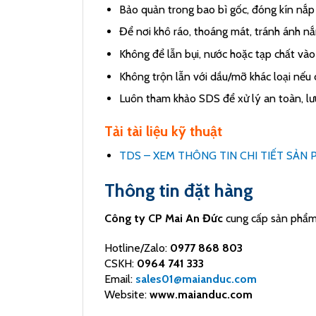
Bảo quản trong bao bì gốc, đóng kín nắp 
Để nơi khô ráo, thoáng mát, tránh ánh nắ
Không để lẫn bụi, nước hoặc tạp chất vào
Không trộn lẫn với dầu/mỡ khác loại nếu 
Luôn tham khảo SDS để xử lý an toàn, lưu
Tải tài liệu kỹ thuật
TDS – XEM THÔNG TIN CHI TIẾT SẢN 
Thông tin đặt hàng
Công ty CP Mai An Đức
cung cấp sản phẩm c
Hotline/Zalo:
0977 868 803
CSKH:
0964 741 333
Email:
sales01@maianduc.com
Website:
www.maianduc.com