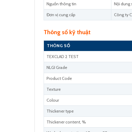
Nguồn thông tin
Nội dung 
Đơn vị cung cấp
Công ty C
Thông số kỹ thuật
THÔNG SỐ
TEXCLAD 2 TEST
NLGI Grade
Product Code
Texture
Colour
Thickener type
Thickener content, %