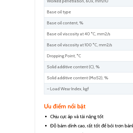
Worked penetration, 60x, mm/10
Base oil type
Base oil content, %
Base oil viscosity at 40 °C, mm2/s
Base oil viscosity at 100 °C, mm2/s
Dropping Point, °C
Solid additive content (C), %
Solid additive content (MoS2), %
– Load Wear Index, kgf
Ưu điểm nổi bật
Chịu cực áp và tải nặng tốt
Độ bám dính cao, rất tốt để bôi trơn bá