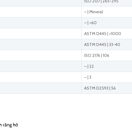
ISO 2137 | 265-295
– | Mineral
– | >60
ASTM D445 | >1000
ASTM D445 | 33-40
ISO 2176 | 106
– | 22
– | 3
ASTM D2593 | 56
nh răng hở