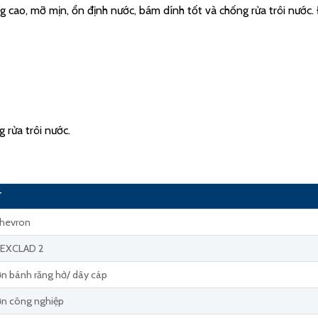
 mỡ mịn, ổn định nước, bám dính tốt và chống rửa trôi nước. Đ
g rửa trôi nước.
T
Chevron
TEXCLAD 2
ơn bánh răng hở/ dây cáp
ơn công nghiệp