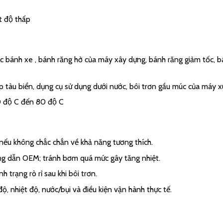
t độ thấp
 bánh xe , bánh răng hở của máy xây dựng, bánh răng giảm tốc, bánh
p tàu biển, dụng cụ sử dụng dưới nước, bôi trơn gầu múc của má
10 độ C đến 80 độ C
nếu không chắc chắn về khả năng tương thích.
g dẫn OEM; tránh bơm quá mức gây tăng nhiệt.
h trạng rò rỉ sau khi bôi trơn.
 độ, nhiệt độ, nước/bụi và điều kiện vận hành thực tế.