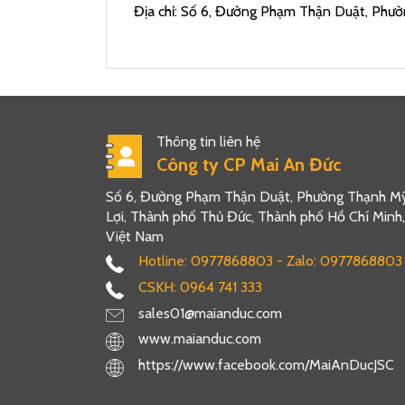
Địa chỉ: Số 6, Đường Phạm Thận Duật, Phườ
Thông tin liên hệ
Công ty CP Mai An Đức
Số 6, Đường Phạm Thận Duật, Phường Thạnh M
Lợi, Thành phố Thủ Đức, Thành phố Hồ Chí Minh,
Việt Nam
Hotline: 0977868803 - Zalo: 0977868803
CSKH: 0964 741 333
sales01@maianduc.com
www.maianduc.com
https://www.facebook.com/MaiAnDucJSC