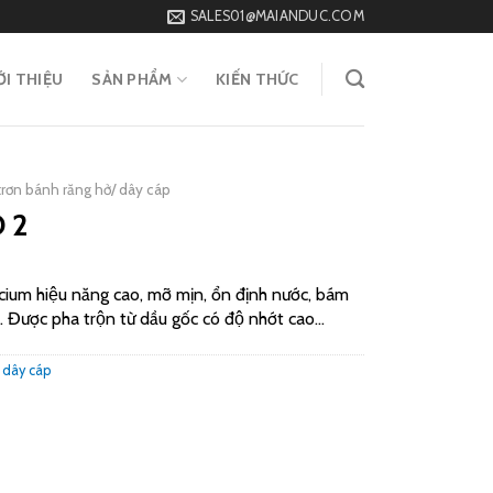
SALES01@MAIANDUC.COM
ỚI THIỆU
SẢN PHẨM
KIẾN THỨC
trơn bánh răng hở/ dây cáp
 2
m hiệu năng cao, mỡ mịn, ổn định nước, bám
c. Được pha trộn từ dầu gốc có độ nhớt cao…
 dây cáp