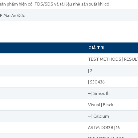
sản phẩm hiện có, TDS/SDS và tài liệu nhà sản xuất khi có
P Mai An Đức
GIÁ TRỊ
TEST METHODS | RESUL
| 2
| 530436
– | Smooth
Visual | Black
– | Calcium
ASTM D0128 | 16