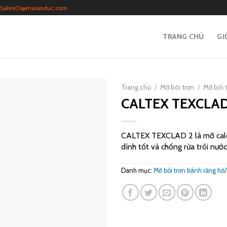
Sales01@maianduc.com
TRANG CHỦ
GI
Trang chủ
/
Mỡ bôi trơn
/
Mỡ bôi 
CALTEX TEXCLAD
CALTEX TEXCLAD 2 là mỡ calciu
dính tốt và chống rửa trôi nướ
Danh mục:
Mỡ bôi trơn bánh răng hở/