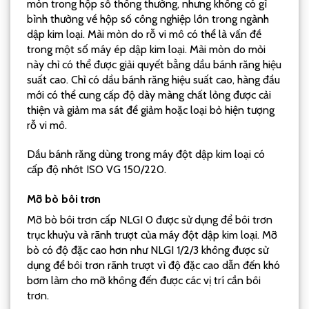
mòn trong hộp số thông thường, nhưng không có gì
bình thường về hộp số công nghiệp lớn trong ngành
dập kim loại. Mài mòn do rỗ ​​vi mô có thể là vấn đề
trong một số máy ép dập kim loại. Mài mòn do mỏi
này chỉ có thể được giải quyết bằng dầu bánh răng hiệu
suất cao. Chỉ có dầu bánh răng hiệu suất cao, hàng đầu
mới có thể cung cấp độ dày màng chất lỏng được cải
thiện và giảm ma sát để giảm hoặc loại bỏ hiện tượng
rỗ vi mô.
Dầu bánh răng dùng trong máy đột dập kim loại có
cấp độ nhớt ISO VG 150/220.
Mỡ bò bôi trơn
Mỡ bò bôi trơn cấp NLGI 0 được sử dụng để bôi trơn
trục khuỷu và rãnh trượt của máy đột dập kim loại. Mỡ
bò có độ đặc cao hơn như NLGI 1/2/3 không được sử
dụng để bôi trơn rãnh trượt vì độ đặc cao dẫn đến khó
bơm làm cho mỡ không đến được các vị trí cần bôi
trơn.