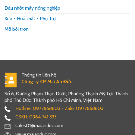
tiết
kim
Dầu nhớt máy nông nghiệp
loại
và
Keo - Hoá chất - Phụ Trợ
hàng
lưu
Mỡ bôi trơn
kho
Thông tin liên hệ
Công ty CP Mai An Đức
Số 6, Đường Phạm Thận Duật, Phường Thạnh Mỹ Lợi, Thành
phố Thủ Đức, Thành phố Hồ Chí Minh, Việt Nam
Hotline: 0977868803 - Zalo: 0977868803
CSKH: 0964 741 333
sales01@maianduc.com
www.maianduc.com