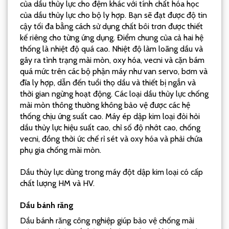
của dầu thủy lực cho đệm khác với tính chất hóa học
của dầu thủy lực cho bộ ly hợp. Bạn sẽ đạt được độ tin
cậy tối đa bằng cách sử dụng chất bôi trơn được thiết
kế riêng cho từng ứng dụng. Điểm chung của cả hai hệ
thống là nhiệt độ quá cao. Nhiệt độ làm loãng dầu và
gây ra tình trạng mài mòn, oxy hóa, vecni và cặn bám
quá mức trên các bộ phận máy như van servo, bơm và
đĩa ly hợp, dẫn đến tuổi thọ dầu và thiết bị ngắn và
thời gian ngừng hoạt động. Các loại dầu thủy lực chống
mài mòn thông thường không bảo vệ được các hệ
thống chịu ứng suất cao. Máy ép dập kim loại đòi hỏi
dầu thủy lực hiệu suất cao, chỉ số độ nhớt cao, chống
vecni, đồng thời ức chế rỉ sét và oxy hóa và phải chứa
phụ gia chống mài mòn.
Dầu thủy lực dùng trong máy đột dập kim loại có cấp
chất lượng HM và HV.
Dầu bánh răng
Dầu bánh răng công nghiệp giúp bảo vệ chống mài