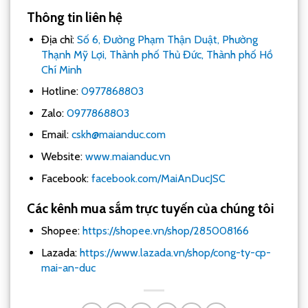
Thông tin liên hệ
Địa chỉ:
Số 6, Đường Phạm Thận Duật, Phường
Thạnh Mỹ Lợi, Thành phố Thủ Đức, Thành phố Hồ
Chí Minh
Hotline:
0977868803
Zalo:
0977868803
Email:
cskh@maianduc.com
Website:
www.maianduc.vn
Facebook:
facebook.com/MaiAnDucJSC
Các kênh mua sắm trực tuyến của chúng tôi
Shopee:
https://shopee.vn/shop/285008166
Lazada:
https://www.lazada.vn/shop/cong-ty-cp-
mai-an-duc