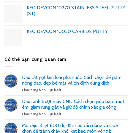
KEO DEVCON 10270 STAINLESS STEEL PUTTY
(ST)
KEO DEVCON 10050 CARBIDE PUTTY
Có thể bạn cũng quan tâm
Dầu cắt gọt kim loại pha nước: Cách chọn để giảm
nóng dao, đẹp bề mặt và ổn định dung dịch
ở
Chức năng bình luận bị tắt
Dầu
cắt
Dầu rãnh trượt máy CNC: Cách chọn giúp bàn trượt
gọt
êm, giảm rung giật và giữ độ chính xác gia công
kim
loại
ở
Chức năng bình luận bị tắt
pha
Dầu
nước:
rãnh
Mỡ chịu nhiệt 600 độ: Khi nào cần dùng và cách
Cách
trượt
chọn để tránh cháy khô, kẹt bạc, mòn vòng bi
chọn
máy