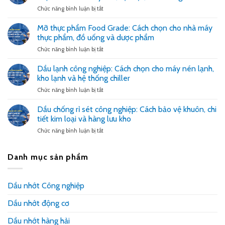
để
CNC:
ở
Chức năng bình luận bị tắt
giảm
Cách
Mỡ
nóng
chọn
chịu
Mỡ thực phẩm Food Grade: Cách chọn cho nhà máy
dao,
giúp
nhiệt
thực phẩm, đồ uống và dược phẩm
đẹp
bàn
600
bề
trượt
độ:
ở
Chức năng bình luận bị tắt
mặt
êm,
Khi
Mỡ
và
giảm
nào
thực
Dầu lạnh công nghiệp: Cách chọn cho máy nén lạnh,
ổn
rung
cần
phẩm
kho lạnh và hệ thống chiller
định
giật
dùng
Food
dung
và
và
Grade:
ở
Chức năng bình luận bị tắt
dịch
giữ
cách
Cách
Dầu
độ
chọn
chọn
lạnh
Dầu chống rỉ sét công nghiệp: Cách bảo vệ khuôn, chi
chính
để
cho
công
tiết kim loại và hàng lưu kho
xác
tránh
nhà
nghiệp:
gia
cháy
máy
Cách
ở
Chức năng bình luận bị tắt
công
khô,
thực
chọn
Dầu
kẹt
phẩm,
cho
chống
bạc,
đồ
máy
rỉ
Danh mục sản phẩm
mòn
uống
nén
sét
vòng
và
lạnh,
công
bi
dược
kho
nghiệp:
Dầu nhớt Công nghiệp
phẩm
lạnh
Cách
và
bảo
hệ
Dầu nhớt động cơ
vệ
thống
khuôn,
chiller
chi
Dầu nhớt hàng hải