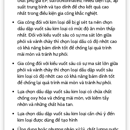
chất phụ gia EP, sulfochlorinated, nhiều điện cực, áp
suất trung bình và tạo dính để cho kết quả cao
nhất trong điều kiện gia công khắc nghiệt.
Gia công đối với kim loại dễ bị gỉ sét ta nên chọn
dầu dập vuốt sâu kim loại có mức độ ăn mòn thấp
nhất. Đối với kiểu vuốt sâu có sự ma sát lớn giữa
phôi và vành chày thì chọn loại dầu có độ nhớt cao
có khả năng bám dính tốt để chống lại quá trình
mài mòn và tránh hư phôi.
Gia công đối với kiểu vuốt sâu có sự ma sát lớn giữa
phôi và vành chày thì chọn loại dầu dập vuốt sâu
kim loại có độ nhớt cao có khả năng bám dính tốt
để chống lại quá trình mài mòn và tránh hư phôi.
Lựa chọn dầu dập vuốt sâu kim loại có chứa chất
chống oxy hóa và chống mài mòn, với kiềm tẩy
nhờn và những chất hòa tan.
Lựa chọn dầu dập vuốt sâu kim loại cần chú ý đến
kim loại được dùng để tạo hình
Ứng dụng hoặc phương pháp xử lý, chất lượng nước