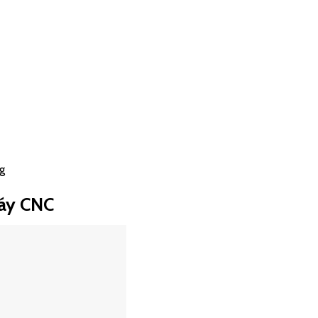
g
máy CNC