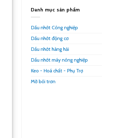
nén
chống
phẩm
lạnh,
rỉ
Danh mục sản phẩm
kho
sét
lạnh
công
và
nghiệp:
hệ
Dầu nhớt Công nghiệp
Cách
thống
bảo
chiller
Dầu nhớt động cơ
vệ
khuôn,
chi
Dầu nhớt hàng hải
tiết
kim
Dầu nhớt máy nông nghiệp
loại
và
Keo - Hoá chất - Phụ Trợ
hàng
lưu
Mỡ bôi trơn
kho