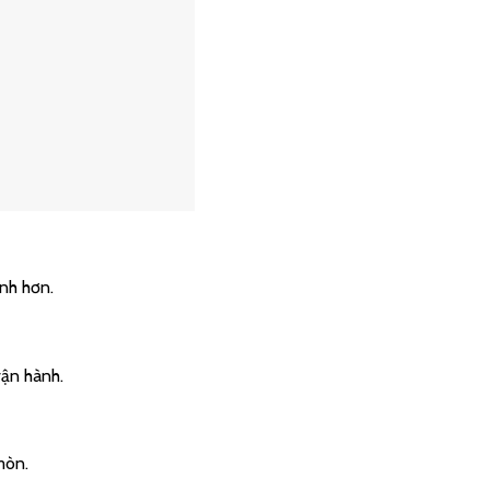
nh hơn.
vận hành.
mòn.