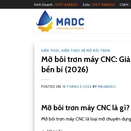
Skip
Kinh Doanh :
0977 868803
Zalo :
0977 868803
CSKH :
to
content
KIẾN THỨC
,
KIẾN THỨC VỀ MỠ BÔI TRƠN
Mỡ bôi trơn máy CNC: Giả
bền bỉ (2026)
POSTED ON
18 THÁNG 5, 2026
BY
MAIANDUC
Mỡ bôi trơn máy CNC là gì?
Mỡ bôi trơn máy CNC là loại mỡ chuyên dụn