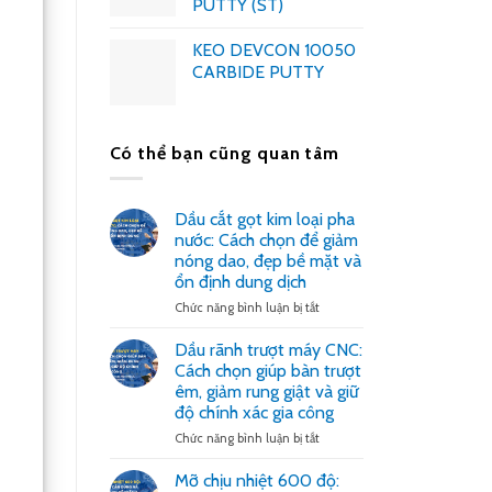
PUTTY (ST)
KEO DEVCON 10050
CARBIDE PUTTY
Có thể bạn cũng quan tâm
Dầu cắt gọt kim loại pha
nước: Cách chọn để giảm
nóng dao, đẹp bề mặt và
ổn định dung dịch
ở
Chức năng bình luận bị tắt
Dầu
cắt
Dầu rãnh trượt máy CNC:
gọt
Cách chọn giúp bàn trượt
kim
êm, giảm rung giật và giữ
loại
độ chính xác gia công
pha
nước:
ở
Chức năng bình luận bị tắt
Cách
Dầu
chọn
rãnh
Mỡ chịu nhiệt 600 độ:
để
trượt