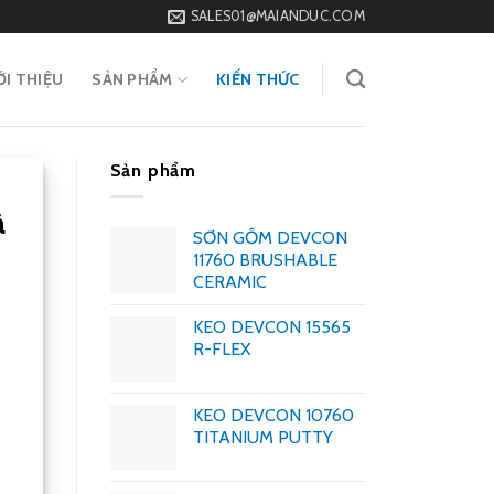
SALES01@MAIANDUC.COM
ỚI THIỆU
SẢN PHẨM
KIẾN THỨC
Sản phẩm
à
SƠN GỐM DEVCON
11760 BRUSHABLE
CERAMIC
KEO DEVCON 15565
R-FLEX
KEO DEVCON 10760
TITANIUM PUTTY