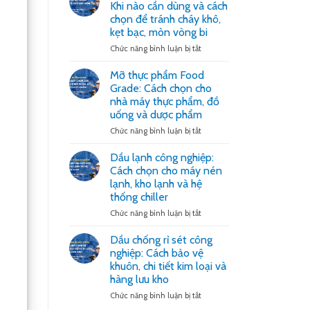
Khi nào cần dùng và cách
giảm
máy
nóng
chọn để tránh cháy khô,
CNC:
dao,
kẹt bạc, mòn vòng bi
Cách
đẹp
chọn
ở
Chức năng bình luận bị tắt
bề
giúp
Mỡ
mặt
bàn
chịu
và
Mỡ thực phẩm Food
trượt
nhiệt
ổn
Grade: Cách chọn cho
êm,
600
định
giảm
nhà máy thực phẩm, đồ
độ:
dung
rung
uống và dược phẩm
Khi
dịch
giật
nào
ở
Chức năng bình luận bị tắt
và
cần
Mỡ
giữ
dùng
thực
độ
Dầu lạnh công nghiệp:
và
phẩm
chính
Cách chọn cho máy nén
cách
Food
xác
chọn
lạnh, kho lạnh và hệ
Grade:
gia
để
thống chiller
Cách
công
tránh
chọn
ở
Chức năng bình luận bị tắt
cháy
cho
Dầu
khô,
nhà
lạnh
kẹt
Dầu chống rỉ sét công
máy
công
bạc,
nghiệp: Cách bảo vệ
thực
nghiệp:
mòn
phẩm,
khuôn, chi tiết kim loại và
Cách
vòng
đồ
hàng lưu kho
chọn
bi
uống
cho
ở
Chức năng bình luận bị tắt
và
máy
Dầu
dược