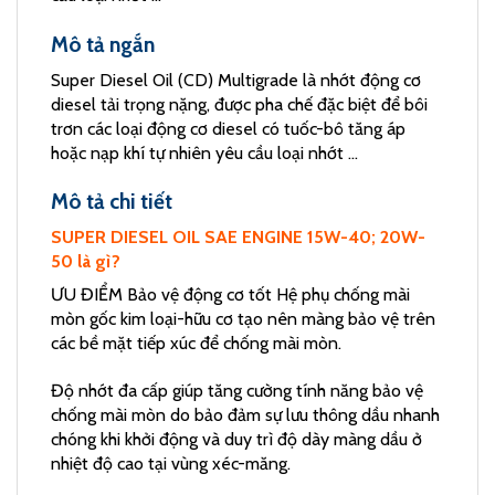
Mô tả ngắn
Super Diesel Oil (CD) Multigrade là nhớt động cơ
diesel tải trọng nặng, được pha chế đặc biệt để bôi
trơn các loại động cơ diesel có tuốc-bô tăng áp
hoặc nạp khí tự nhiên yêu cầu loại nhớt …
Mô tả chi tiết
SUPER DIESEL OIL SAE ENGINE 15W-40; 20W-
50 là gì?
ƯU ĐIỂM Bảo vệ động cơ tốt Hệ phụ chống mài
mòn gốc kim loại-hữu cơ tạo nên màng bảo vệ trên
các bề mặt tiếp xúc để chống mài mòn.
Độ nhớt đa cấp giúp tăng cường tính năng bảo vệ
chống mài mòn do bảo đảm sự lưu thông dầu nhanh
chóng khi khởi động và duy trì độ dày màng dầu ở
nhiệt độ cao tại vùng xéc-măng.