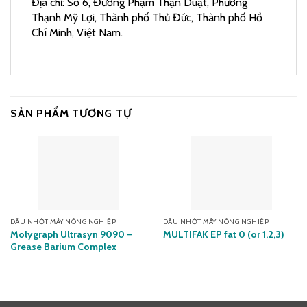
Địa chỉ: Số 6, Đường Phạm Thận Duật, Phường
Thạnh Mỹ Lợi, Thành phố Thủ Đức, Thành phố Hồ
Chí Minh, Việt Nam.
SẢN PHẨM TƯƠNG TỰ
DẦU NHỚT MÁY NÔNG NGHIỆP
DẦU NHỚT MÁY NÔNG NGHIỆP
Molygraph Ultrasyn 9090 –
MULTIFAK EP fat 0 (or 1,2,3)
Grease Barium Complex