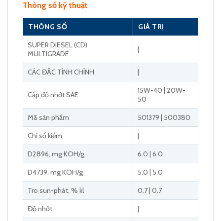
Thông số kỹ thuật
THÔNG SỐ
GIÁ TRỊ
SUPER DIESEL (CD)
|
MULTIGRADE
CÁC ĐẶC TÍNH CHÍNH
|
15W-40 | 20W-
Cấp độ nhớt SAE
50
Mã sản phẩm
501379 | 500380
Chỉ số kiềm,
|
D2896, mg KOH/g
6.0 | 6.0
D4739, mg KOH/g
5.0 | 5.0
Tro sun-phát, % kl
0.7 | 0.7
Độ nhớt,
|