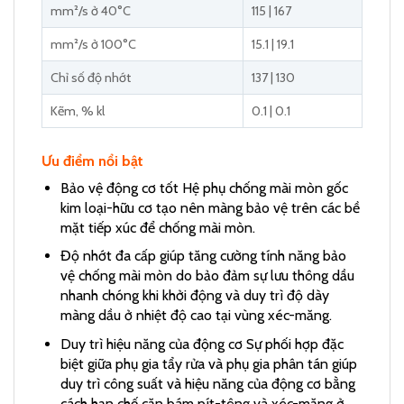
mm²/s ở 40°C
115 | 167
mm²/s ở 100°C
15.1 | 19.1
Chỉ số độ nhớt
137 | 130
Kẽm, % kl
0.1 | 0.1
Ưu điểm nổi bật
Bảo vệ động cơ tốt Hệ phụ chống mài mòn gốc
kim loại-hữu cơ tạo nên màng bảo vệ trên các bề
mặt tiếp xúc để chống mài mòn.
Độ nhớt đa cấp giúp tăng cường tính năng bảo
vệ chống mài mòn do bảo đảm sự lưu thông dầu
nhanh chóng khi khởi động và duy trì độ dày
màng dầu ở nhiệt độ cao tại vùng xéc-măng.
Duy trì hiệu năng của động cơ Sự phối hợp đặc
biệt giữa phụ gia tẩy rửa và phụ gia phân tán giúp
duy trì công suất và hiệu năng của động cơ bằng
cách hạn chế cặn bám pít-tông và xéc-măng ở