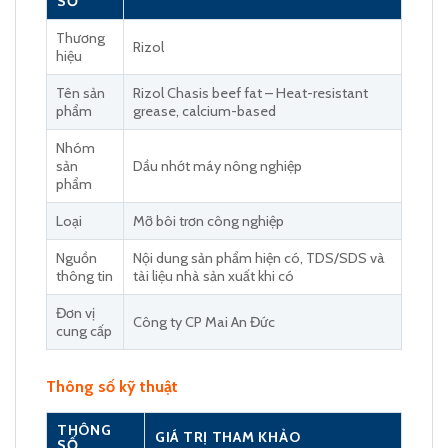
SỐ
Thương
Rizol
hiệu
Tên sản
Rizol Chasis beef fat – Heat-resistant
phẩm
grease, calcium-based
Nhóm
sản
Dầu nhớt máy nông nghiệp
phẩm
Loại
Mỡ bôi trơn công nghiệp
Nguồn
Nội dung sản phẩm hiện có, TDS/SDS và
thông tin
tài liệu nhà sản xuất khi có
Đơn vị
Công ty CP Mai An Đức
cung cấp
Thông số kỹ thuật
THÔNG
GIÁ TRỊ THAM KHẢO
SỐ