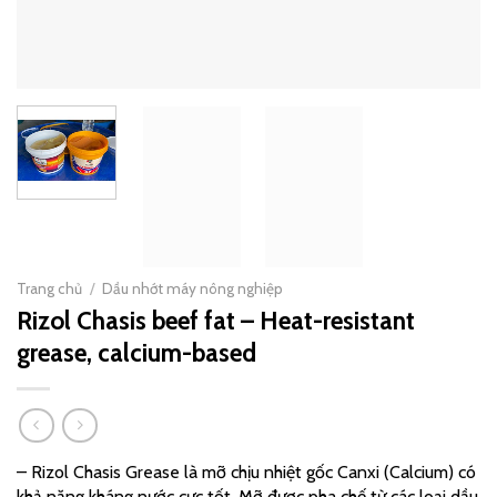
Trang chủ
/
Dầu nhớt máy nông nghiệp
Rizol Chasis beef fat – Heat-resistant
grease, calcium-based
– Rizol Chasis Grease là mỡ chịu nhiệt gốc Canxi (Calcium) có
khả năng kháng nước cực tốt. Mỡ được pha chế từ các loại dầu