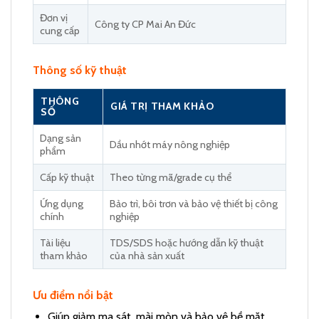
Đơn vị
Công ty CP Mai An Đức
cung cấp
Thông số kỹ thuật
THÔNG
GIÁ TRỊ THAM KHẢO
SỐ
Dạng sản
Dầu nhớt máy nông nghiệp
phẩm
Cấp kỹ thuật
Theo từng mã/grade cụ thể
Ứng dụng
Bảo trì, bôi trơn và bảo vệ thiết bị công
chính
nghiệp
Tài liệu
TDS/SDS hoặc hướng dẫn kỹ thuật
tham khảo
của nhà sản xuất
Ưu điểm nổi bật
Giúp giảm ma sát, mài mòn và bảo vệ bề mặt