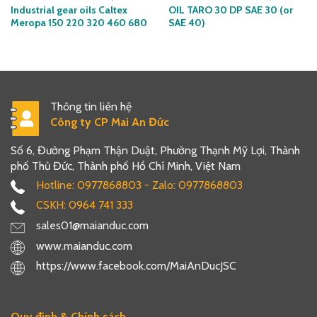
Industrial gear oils Caltex
OIL TARO 30 DP SAE 30 (or
Meropa 150 220 320 460 680
SAE 40)
Thông tin liên hệ
Công ty CP Mai An Đức
Số 6, Đường Phạm Thận Duật, Phường Thạnh Mỹ Lợi, Thành
phố Thủ Đức, Thành phố Hồ Chí Minh, Việt Nam
Hotline: 0977868803 - Zalo: 0977868803
CSKH: 0964 741 333
sales01@maianduc.com
www.maianduc.com
https://www.facebook.com/MaiAnDucJSC
Quy định & Chính sách