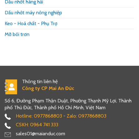
chi
Dầu nhớt hàng hải
tiết
kim
Dầu nhớt máy nông nghiệp
loại
và
Keo - Hoá chất - Phụ Trợ
hàng
lưu
Mỡ bôi trơn
kho
Thông tin liên hệ
Công ty CP Mai An Đức
Số 6, Đường Phạm Thận Duật, Phường Thạnh Mỹ Lợi, Thành
phố Thủ Đức, Thành phố Hồ Chí Minh, Việt Nam
Hotline: 0977868803 - Zalo: 0977868803
CSKH: 0964 741 333
sales01@maianduc.com