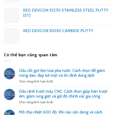
KEO DEVCON 10270 STAINLESS STEEL PUTTY
(ST)
KEO DEVCON 10050 CARBIDE PUTTY
Có thể bạn cũng quan tâm
Dầu cắt gọt kim loại pha nước: Cách chọn để giảm
nóng dao, đẹp bề mặt và ổn định dung dịch
ở
Chức năng bình luận bị tắt
Dầu
cắt
Dầu rãnh trượt máy CNC: Cách chọn giúp bàn trượt
gọt
êm, giảm rung giật và giữ độ chính xác gia công
kim
loại
ở
Chức năng bình luận bị tắt
pha
Dầu
nước:
rãnh
Mỡ chịu nhiệt 600 độ: Khi nào cần dùng và cách
Cách
trượt