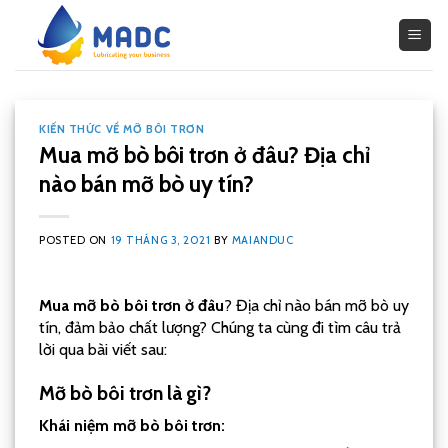
Skip
to
content
KIẾN THỨC VỀ MỠ BÔI TRƠN
Mua mỡ bò bôi trơn ở đâu? Địa chỉ
nào bán mỡ bò uy tín?
POSTED ON
19 THÁNG 3, 2021
BY
MAIANDUC
Mua mỡ bò bôi trơn ở đâu
? Địa chỉ nào bán mỡ bò uy
tín, đảm bảo chất lượng? Chúng ta cùng đi tìm câu trả
lời qua bài viết sau:
Mỡ bò bôi trơn là gì?
Khái niệm mỡ bò bôi trơn: