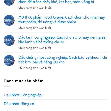
chọn để tránh cháy khô, kẹt bạc, mòn vòng bi
chọn
máy
để
CNC:
ở
Chức năng bình luận bị tắt
giảm
Cách
Mỡ
nóng
chọn
chịu
Mỡ thực phẩm Food Grade: Cách chọn cho nhà máy
dao,
giúp
nhiệt
thực phẩm, đồ uống và dược phẩm
đẹp
bàn
600
bề
trượt
độ:
ở
Chức năng bình luận bị tắt
mặt
êm,
Khi
Mỡ
và
giảm
nào
thực
Dầu lạnh công nghiệp: Cách chọn cho máy nén lạnh,
ổn
rung
cần
phẩm
kho lạnh và hệ thống chiller
định
giật
dùng
Food
dung
và
và
Grade:
ở
Chức năng bình luận bị tắt
dịch
giữ
cách
Cách
Dầu
độ
chọn
chọn
lạnh
Dầu chống rỉ sét công nghiệp: Cách bảo vệ khuôn, chi
chính
để
cho
công
tiết kim loại và hàng lưu kho
xác
tránh
nhà
nghiệp:
gia
cháy
máy
Cách
ở
Chức năng bình luận bị tắt
công
khô,
thực
chọn
Dầu
kẹt
phẩm,
cho
chống
bạc,
đồ
máy
rỉ
Danh mục sản phẩm
mòn
uống
nén
sét
vòng
và
lạnh,
công
bi
dược
kho
nghiệp:
Dầu nhớt Công nghiệp
phẩm
lạnh
Cách
và
bảo
hệ
Dầu nhớt động cơ
vệ
thống
khuôn,
chiller