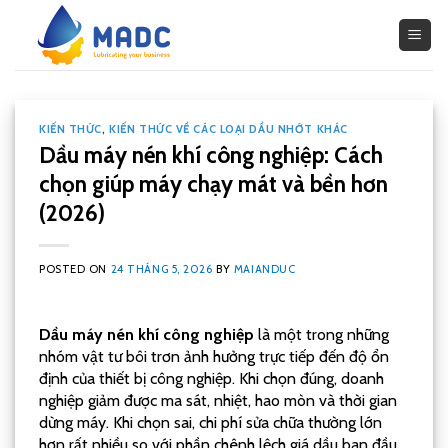
Skip
to
content
KIẾN THỨC
,
KIẾN THỨC VỀ CÁC LOẠI DẦU NHỚT KHÁC
Dầu máy nén khí công nghiệp: Cách
chọn giúp máy chạy mát và bền hơn
(2026)
POSTED ON
24 THÁNG 5, 2026
BY
MAIANDUC
Dầu máy nén khí công nghiệp
là một trong những
nhóm vật tư bôi trơn ảnh hưởng trực tiếp đến độ ổn
định của thiết bị công nghiệp. Khi chọn đúng, doanh
nghiệp giảm được ma sát, nhiệt, hao mòn và thời gian
dừng máy. Khi chọn sai, chi phí sửa chữa thường lớn
hơn rất nhiều so với phần chênh lệch giá dầu ban đầu.