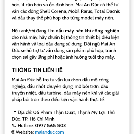
hơn, ít cặn hơn và ổn định hơn. Mai An Đức có thể tư
vấn các dòng Shell Corena, Mobil Rarus, Total Dacnis
và dầu thay thế phù hợp cho từng model máy nén.
Nếu anh/chị đang tìm
dầu máy nén khí công nghiệp
cho nhà máy, hãy chuẩn bị thông tin thiết bị, điều kiện
vận hành và loại dầu đang sử dụng. Đội ngũ Mai An
Đức sẽ hỗ trợ tư vấn dòng sản phẩm phù hợp, tránh
chọn sai gây lãng phí hoặc ảnh hưởng tuổi thọ máy.
THÔNG TIN LIÊN HỆ
Mai An Đức hỗ trợ tư vấn lựa chọn dầu mỡ công
nghiệp, dầu nhớt chuyên dụng, mỡ bôi trơn, dầu
truyền nhiệt, dầu turbine, dầu máy nén khí và các giải
pháp bôi trơn theo điều kiện vận hành thực tế.
📍 Địa chỉ: 06 Phạm Thận Duật, Thạnh Mỹ Lợi, Thủ
Đức, TP. Hồ Chí Minh
📞 Hotline:
0977 868 803
🌐 Website:
maianduc.com