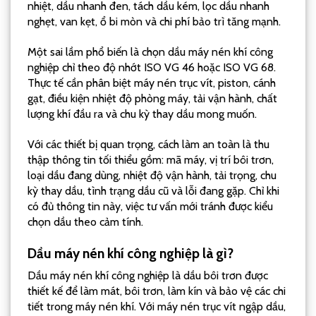
nhiệt, dầu nhanh đen, tách dầu kém, lọc dầu nhanh
nghẹt, van kẹt, ổ bi mòn và chi phí bảo trì tăng mạnh.
Một sai lầm phổ biến là chọn dầu máy nén khí công
nghiệp chỉ theo độ nhớt ISO VG 46 hoặc ISO VG 68.
Thực tế cần phân biệt máy nén trục vít, piston, cánh
gạt, điều kiện nhiệt độ phòng máy, tải vận hành, chất
lượng khí đầu ra và chu kỳ thay dầu mong muốn.
Với các thiết bị quan trọng, cách làm an toàn là thu
thập thông tin tối thiểu gồm: mã máy, vị trí bôi trơn,
loại dầu đang dùng, nhiệt độ vận hành, tải trọng, chu
kỳ thay dầu, tình trạng dầu cũ và lỗi đang gặp. Chỉ khi
có đủ thông tin này, việc tư vấn mới tránh được kiểu
chọn dầu theo cảm tính.
Dầu máy nén khí công nghiệp là gì?
Dầu máy nén khí công nghiệp là dầu bôi trơn được
thiết kế để làm mát, bôi trơn, làm kín và bảo vệ các chi
tiết trong máy nén khí. Với máy nén trục vít ngập dầu,