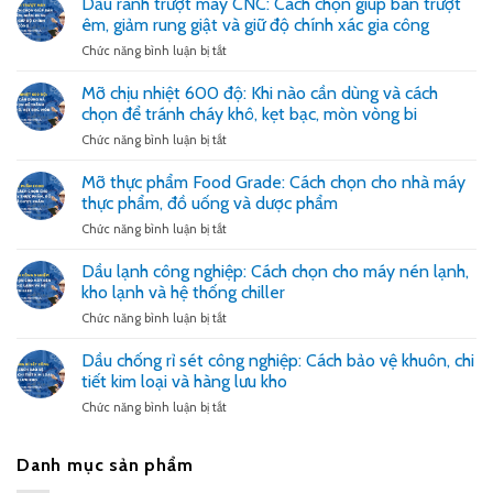
Dầu rãnh trượt máy CNC: Cách chọn giúp bàn trượt
gọt
êm, giảm rung giật và giữ độ chính xác gia công
kim
loại
ở
Chức năng bình luận bị tắt
pha
Dầu
nước:
rãnh
Mỡ chịu nhiệt 600 độ: Khi nào cần dùng và cách
Cách
trượt
chọn để tránh cháy khô, kẹt bạc, mòn vòng bi
chọn
máy
để
CNC:
ở
Chức năng bình luận bị tắt
giảm
Cách
Mỡ
nóng
chọn
chịu
Mỡ thực phẩm Food Grade: Cách chọn cho nhà máy
dao,
giúp
nhiệt
thực phẩm, đồ uống và dược phẩm
đẹp
bàn
600
bề
trượt
độ:
ở
Chức năng bình luận bị tắt
mặt
êm,
Khi
Mỡ
và
giảm
nào
thực
Dầu lạnh công nghiệp: Cách chọn cho máy nén lạnh,
ổn
rung
cần
phẩm
kho lạnh và hệ thống chiller
định
giật
dùng
Food
dung
và
và
Grade:
ở
Chức năng bình luận bị tắt
dịch
giữ
cách
Cách
Dầu
độ
chọn
chọn
lạnh
Dầu chống rỉ sét công nghiệp: Cách bảo vệ khuôn, chi
chính
để
cho
công
tiết kim loại và hàng lưu kho
xác
tránh
nhà
nghiệp:
gia
cháy
máy
Cách
ở
Chức năng bình luận bị tắt
công
khô,
thực
chọn
Dầu
kẹt
phẩm,
cho
chống
bạc,
đồ
máy
rỉ
Danh mục sản phẩm
mòn
uống
nén
sét
vòng
và
lạnh,