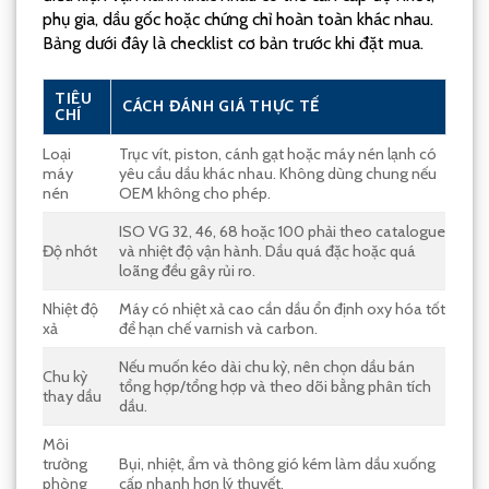
phụ gia, dầu gốc hoặc chứng chỉ hoàn toàn khác nhau.
Bảng dưới đây là checklist cơ bản trước khi đặt mua.
TIÊU
CÁCH ĐÁNH GIÁ THỰC TẾ
CHÍ
Loại
Trục vít, piston, cánh gạt hoặc máy nén lạnh có
máy
yêu cầu dầu khác nhau. Không dùng chung nếu
nén
OEM không cho phép.
ISO VG 32, 46, 68 hoặc 100 phải theo catalogue
Độ nhớt
và nhiệt độ vận hành. Dầu quá đặc hoặc quá
loãng đều gây rủi ro.
Nhiệt độ
Máy có nhiệt xả cao cần dầu ổn định oxy hóa tốt
xả
để hạn chế varnish và carbon.
Nếu muốn kéo dài chu kỳ, nên chọn dầu bán
Chu kỳ
tổng hợp/tổng hợp và theo dõi bằng phân tích
thay dầu
dầu.
Môi
trường
Bụi, nhiệt, ẩm và thông gió kém làm dầu xuống
phòng
cấp nhanh hơn lý thuyết.