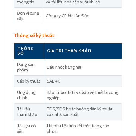
thông tin
và tài liệu nhà sản xuất khi có
Đơn vị cung
Công ty CP Mai An Đức
cấp
Thông số kỹ thuật
THÔNG
GIÁ TRỊ THAM KHẢO
SỐ
Dạng sản
Dầu nhớt hàng hải
phẩm
Cấp kỹ thuật
SAE 40
Ứng dụng
Bảo trì, bôi trơn và bảo vệ thiết bị công
chính
nghiệp
Tài liệu
TDS/SDS hoặc hướng dẫn kỹ thuật
tham khảo
của nhà sản xuất
Tài liệu có
1 file/tài liệu liên kết trên trang sản
sẵn
phẩm