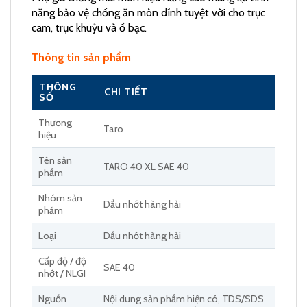
năng bảo vệ chống ăn mòn dính tuyệt vời cho trục
cam, trục khuỷu và ổ bạc.
Thông tin sản phẩm
THÔNG
CHI TIẾT
SỐ
Thương
Taro
hiệu
Tên sản
TARO 40 XL SAE 40
phẩm
Nhóm sản
Dầu nhớt hàng hải
phẩm
Loại
Dầu nhớt hàng hải
Cấp độ / độ
SAE 40
nhớt / NLGI
Nguồn
Nội dung sản phẩm hiện có, TDS/SDS