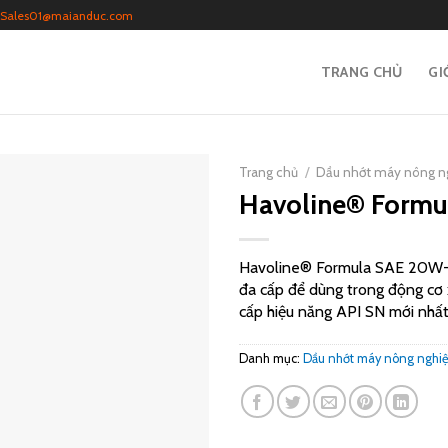
Sales01@maianduc.com
TRANG CHỦ
GI
Trang chủ
/
Dầu nhớt máy nông n
Havoline® Form
Havoline® Formula SAE 20W-50
đa cấp để dùng trong động cơ 
cấp hiệu năng API SN mới nhất
Danh mục:
Dầu nhớt máy nông nghi