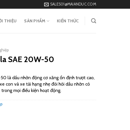
SALES01@MAIANDUC.COM
ỚI THIỆU
SẢN PHẨM
KIẾN THỨC
ghiệp
ula SAE 20W-50
 là dầu nhờn động cơ xăng ổn định trượt cao,
xe con và xe tải hạng nhẹ đòi hỏi dầu nhờn có
 trong mọi điều kiện hoạt động.
ệp