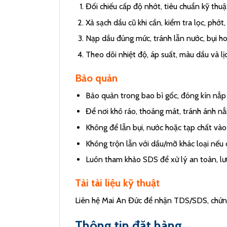
Đối chiếu cấp độ nhớt, tiêu chuẩn kỹ thu
Xả sạch dầu cũ khi cần, kiểm tra lọc, phớ
Nạp dầu đúng mức, tránh lẫn nước, bụi ho
Theo dõi nhiệt độ, áp suất, màu dầu và lịc
Bảo quản
Bảo quản trong bao bì gốc, đóng kín nắp 
Để nơi khô ráo, thoáng mát, tránh ánh nắ
Không để lẫn bụi, nước hoặc tạp chất vào
Không trộn lẫn với dầu/mỡ khác loại nếu 
Luôn tham khảo SDS để xử lý an toàn, lưu
Tải tài liệu kỹ thuật
Liên hệ Mai An Đức để nhận TDS/SDS, chứng 
Thông tin đặt hàng