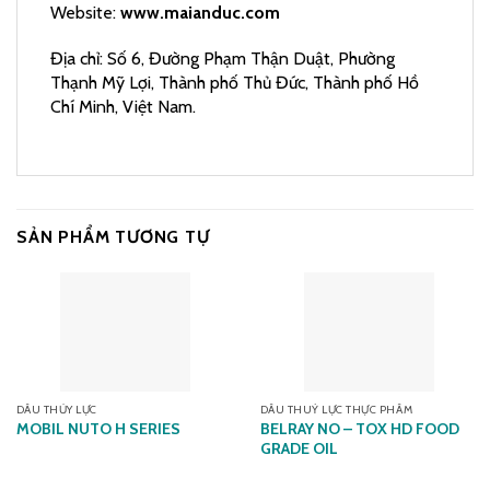
Website:
www.maianduc.com
Địa chỉ: Số 6, Đường Phạm Thận Duật, Phường
Thạnh Mỹ Lợi, Thành phố Thủ Đức, Thành phố Hồ
Chí Minh, Việt Nam.
SẢN PHẨM TƯƠNG TỰ
DẦU THỦY LỰC
DẦU THUỶ LỰC THỰC PHẨM
MOBIL NUTO H SERIES
BELRAY NO – TOX HD FOOD
GRADE OIL