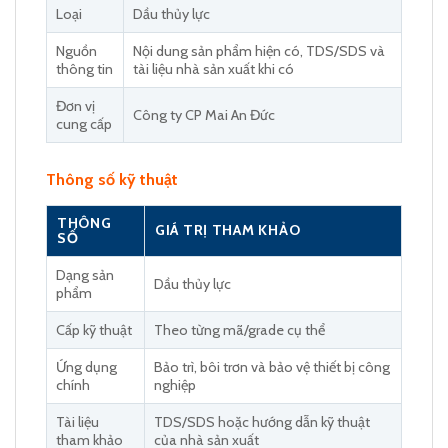
Loại
Dầu thủy lực
Nguồn
Nội dung sản phẩm hiện có, TDS/SDS và
thông tin
tài liệu nhà sản xuất khi có
Đơn vị
Công ty CP Mai An Đức
cung cấp
Thông số kỹ thuật
THÔNG
GIÁ TRỊ THAM KHẢO
SỐ
Dạng sản
Dầu thủy lực
phẩm
Cấp kỹ thuật
Theo từng mã/grade cụ thể
Ứng dụng
Bảo trì, bôi trơn và bảo vệ thiết bị công
chính
nghiệp
Tài liệu
TDS/SDS hoặc hướng dẫn kỹ thuật
tham khảo
của nhà sản xuất