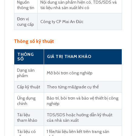
Nguồn
Nội dung sản phẩm hiện có, TDS/SDS và
thông tin
tài liệu nhà sản xuất khi có
Đơn vị
Công ty CP Mai An Đức
cung cấp
Thông số kỹ thuật
THÔNG
GIÁ TRỊ THAM KHẢO
SỐ
Dạng sản
Mỡ bôi trơn công nghiệp
phẩm
Cấp kỹ thuật
Theo từng mã/grade cụ thể
Ứng dụng
Bảo trì, bôi trơn và bảo vệ thiết bị công
chính
nghiệp
Tài liệu
TDS/SDS hoặc hướng dẫn kỹ thuật
tham khảo
của nhà sản xuất
Tài liệu có
1 file/tài liệu liên kết trên trang sản