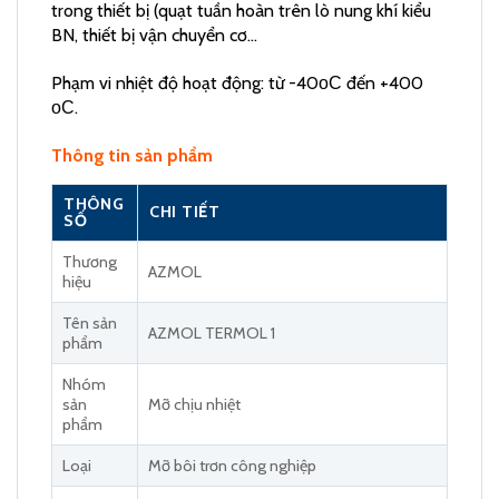
trong thiết bị (quạt tuần hoàn trên lò nung khí kiểu
BN, thiết bị vận chuyển cơ…
Phạm vi nhiệt độ hoạt động: từ -40оС đến +400
оС.
Thông tin sản phẩm
THÔNG
CHI TIẾT
SỐ
Thương
AZMOL
hiệu
Tên sản
AZMOL TERMOL 1
phẩm
Nhóm
sản
Mỡ chịu nhiệt
phẩm
Loại
Mỡ bôi trơn công nghiệp