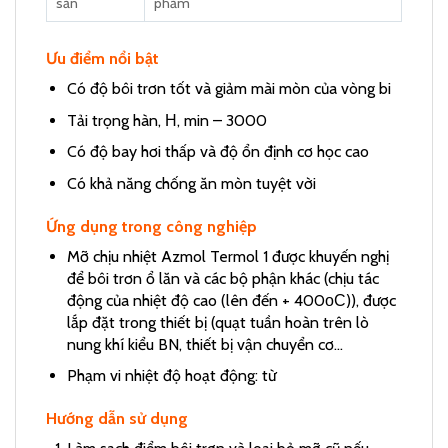
sẵn
phẩm
Ưu điểm nổi bật
Có độ bôi trơn tốt và giảm mài mòn của vòng bi
Tải trọng hàn, Н, min – 3000
Có độ bay hơi thấp và độ ổn định cơ học cao
Có khả năng chống ăn mòn tuyệt vời
Ứng dụng trong công nghiệp
Mỡ chịu nhiệt Azmol Termol 1 được khuyến nghị
để bôi trơn ổ lăn và các bộ phận khác (chịu tác
động của nhiệt độ cao (lên đến + 400оС)), được
lắp đặt trong thiết bị (quạt tuần hoàn trên lò
nung khí kiểu BN, thiết bị vận chuyển cơ…
Phạm vi nhiệt độ hoạt động: từ
Hướng dẫn sử dụng