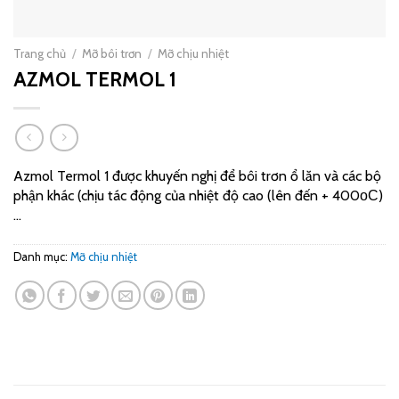
Trang chủ
/
Mỡ bôi trơn
/
Mỡ chịu nhiệt
AZMOL TERMOL 1
Azmol Termol 1 được khuyến nghị để bôi trơn ổ lăn và các bộ
phận khác (chịu tác động của nhiệt độ cao (lên đến + 400оС)
…
Danh mục:
Mỡ chịu nhiệt