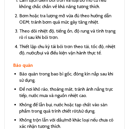
Làm sạch điểm bôi trơn và loại bỏ mỡ cũ nếu
không chắc chắn về khả năng tương thích.
Bơm hoặc tra lượng mỡ vừa đủ theo hướng dẫn
OEM; tránh bơm quá mức gây tăng nhiệt.
Theo dõi nhiệt độ, tiếng ồn, độ rung và tình trạng
rò rỉ sau khi bôi trơn.
Thiết lập chu kỳ tái bôi trơn theo tải, tốc độ, nhiệt
độ, nước/bụi và điều kiện vận hành thực tế.
Bảo quản
Bảo quản trong bao bì gốc, đóng kín nắp sau khi
sử dụng.
Để nơi khô ráo, thoáng mát, tránh ánh nắng trực
tiếp, nước mưa và nguồn nhiệt cao.
Không để lẫn bụi, nước hoặc tạp chất vào sản
phẩm trong quá trình chiết rót/sử dụng.
Không trộn lẫn với dầu/mỡ khác loại nếu chưa có
xác nhận tương thích.