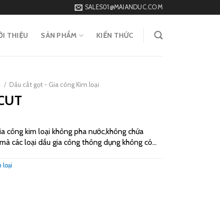
SALES01@MAIANDUC.COM
ỚI THIỆU
SẢN PHẨM
KIẾN THỨC
p
/
Dầu cắt gọt - Gia công Kim loại
 CUT
 công kim loại không pha nước,không chứa
h mà các loại dầu gia công thông dụng không có…
 loại