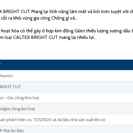
X BRIGHT CUT Mang lại tính năng làm mát và bôi trơn tuyệt vời c
 cắt ra khỏi vùng gia công Chống gỉ và…
 hoạt hóa có thể gây ố hợp kim đồng Giảm thiểu lượng sương dầu 
 loại CALTEX BRIGHT CUT mang lại nhiều lợi…
T
Chevron
BRIGHT CUT
ọt – Gia công Kim loại
ọt/gia công kim loại
sản phẩm hiện có, TDS/SDS và tài liệu nhà sản xuất khi có
P Mai An Đức