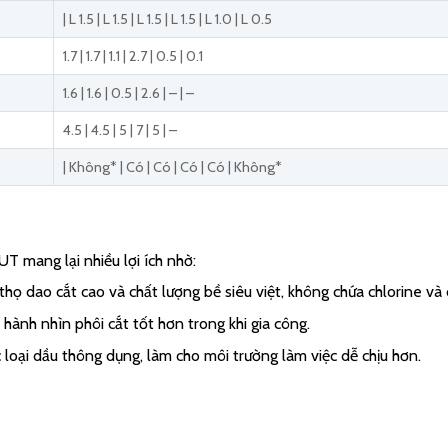
| L 1.5 | L 1.5 | L 1.5 | L 1.5 | L 1.0 | L 0.5
1.7 | 1.7 | 1.1 | 2.7 | 0.5 | 0.1
1.6 | 1.6 | 0.5 | 2.6 | – | –
4.5 | 4.5 | 5 | 7 | 5 | –
| Không* | Có | Có | Có | Có | Không*
 mang lại nhiều lợi ích nhờ:
thọ dao cắt cao và chất lượng bề siêu việt, không chứa chlorine và 
hành nhìn phôi cắt tốt hơn trong khi gia công.
loại dầu thông dụng, làm cho môi trường làm việc dễ chịu hơn.