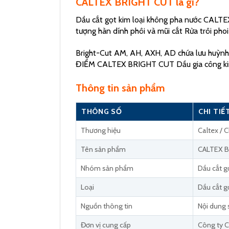
CALTEX BRIGHT CUT là gì?
Dầu cắt gọt kim loại không pha nước CALTE
tượng hàn dính phôi và mũi cắt Rửa trôi phoi
Bright-Cut AM, AH, AXH, AD chứa lưu huỳnh
ĐIỂM CALTEX BRIGHT CUT Dầu gia công kim
Thông tin sản phẩm
THÔNG SỐ
CHI TIẾ
Thương hiệu
Caltex / 
Tên sản phẩm
CALTEX 
Nhóm sản phẩm
Dầu cắt g
Loại
Dầu cắt g
Nguồn thông tin
Nội dung 
Đơn vị cung cấp
Công ty C