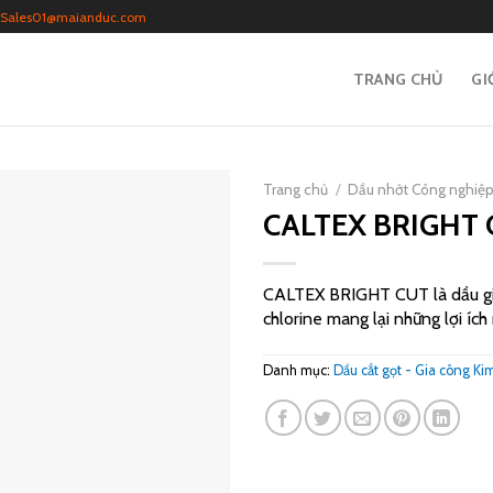
Sales01@maianduc.com
TRANG CHỦ
GI
Trang chủ
/
Dầu nhớt Công nghiệ
CALTEX BRIGHT
CALTEX BRIGHT CUT là dầu gia
chlorine mang lại những lợi íc
Danh mục:
Dầu cắt gọt - Gia công Kim