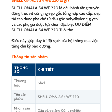
SHELL OMALA S4 WE 220 là gì?
SHELL OMALA S4 WE 220 là dầu bánh răng truyền
động trục vít công nghiệp gốc tổng hợp cao cấp, chịu
tải cao được pha chế từ dầu gốc polyalkylene glycol
và các phụ gia được lựa chọn đặc biệt ƯU ĐIỂM
SHELL OMALA S4 WE 220 Tuổi thọ…
Điều này giúp duy trì độ sạch của hệ thống qua việc
tăng chu kỳ bảo dưỡng.
Thông tin sản phẩm
THÔNG
CHI TIẾT
SỐ
Thương
Shell
hiệu
Tên sản
SHELL OMALA S4 WE 220
phẩm
Nhóm sản
Dầu bánh răng Công nghiệp