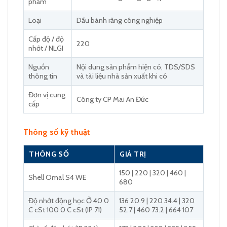
phẩm
Loại
Dầu bánh răng công nghiệp
Cấp độ / độ
220
nhớt / NLGI
Nguồn
Nội dung sản phẩm hiện có, TDS/SDS
thông tin
và tài liệu nhà sản xuất khi có
Đơn vị cung
Công ty CP Mai An Đức
cấp
Thông số kỹ thuật
THÔNG SỐ
GIÁ TRỊ
150 | 220 | 320 | 460 |
Shell Omal S4 WE
680
Độ nhớt động học Ở 40 0
136 20.9 | 220 34.4 | 320
C cSt 100 0 C cSt (IP 71)
52.7 | 460 73.2 | 664 107