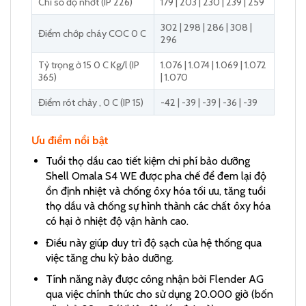
Chỉ số độ nhớt (IP 226)
179 | 203 | 230 | 239 | 259
302 | 298 | 286 | 308 |
Điểm chớp cháy COC 0 C
296
Tỷ trọng ở 15 0 C Kg/l (IP
1.076 | 1.074 | 1.069 | 1.072
365)
| 1.070
Điểm rót chảy , 0 C (IP 15)
-42 | -39 | -39 | -36 | -39
Ưu điểm nổi bật
Tuổi thọ dầu cao tiết kiệm chi phí bảo dưỡng
Shell Omala S4 WE được pha chế để đem lại độ
ổn định nhiệt và chống ôxy hóa tối ưu, tăng tuổi
thọ dầu và chống sự hình thành các chất ôxy hóa
có hại ở nhiệt độ vận hành cao.
Điều này giúp duy trì độ sạch của hệ thống qua
việc tăng chu kỳ bảo dưỡng.
Tính năng này được công nhận bởi Flender AG
qua việc chính thức cho sử dụng 20.000 giờ (bốn