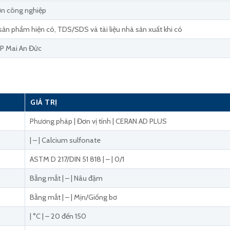
ơn công nghiệp
sản phẩm hiện có, TDS/SDS và tài liệu nhà sản xuất khi có
P Mai An Đức
GIÁ TRỊ
Phương pháp | Đơn vị tính | CERAN AD PLUS
| – | Calcium sulfonate
ASTM D 217/DIN 51 818 | – | 0/1
Bằng mắt | – | Nâu đậm
Bằng mắt | – | Mịn/Giống bơ
| °C | – 20 đến 150