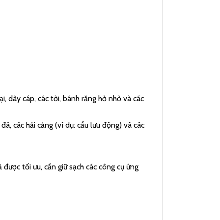
i, dây cáp, các tời, bánh răng hở nhỏ và các
á, các hải cảng (ví dụ: cẩu lưu động) và các
 được tối ưu, cần giữ sạch các công cụ ứng