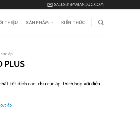
SALES01@MAIANDUC.COM
ỚI THIỆU
SẢN PHẨM
KIẾN THỨC
 cực áp
D PLUS
ất kết dính cao, chịu cực áp, thích hợp với điều
 cực áp