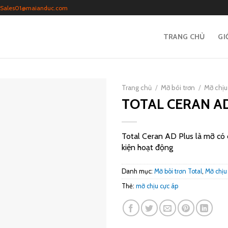
Sales01@maianduc.com
TRANG CHỦ
GI
Trang chủ
/
Mỡ bôi trơn
/
Mỡ chịu
TOTAL CERAN A
Total Ceran AD Plus là mỡ có ch
kiện hoạt động
Danh mục:
Mỡ bôi trơn Total
,
Mỡ chịu
Thẻ:
mỡ chịu cực áp