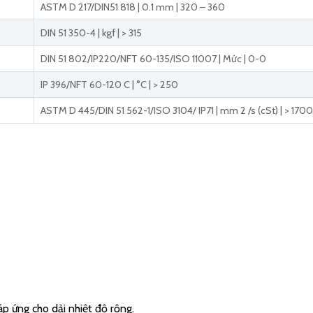
ASTM D 217/DIN51 818 | 0.1 mm | 320 – 360
DIN 51 350-4 | kgf | > 315
DIN 51 802/IP220/NFT 60-135/ISO 11007 | Mức | 0-0
IP 396/NFT 60-120 C | °C | > 250
ASTM D 445/DIN 51 562-1/ISO 3104/ IP71 | mm 2 /s (cSt) | > 1700
áp ứng cho dải nhiệt độ rộng.